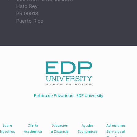
Hato Rey
PR 00918
Puerto Rico
Política de Privacidad - EDP University
Sobre
Oferta
Educación
Ayudas
Admisiones
Nosotros
Académica
a Distancia
Económicas
Servicios al