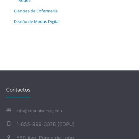
Redes
Ciencias de Enfermería
Diseño de Modas Digital
Contactos
info@edpuniversity.edu
1-855-999-3378 (EDPU)
560 Ave. Ponce de León