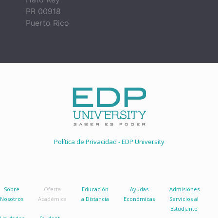
PR 00918
Puerto Rico
Política de Privacidad - EDP University
Sobre
Oferta
Educación
Ayudas
Admisiones
Nosotros
Académica
a Distancia
Económicas
Servicios al
Estudiante