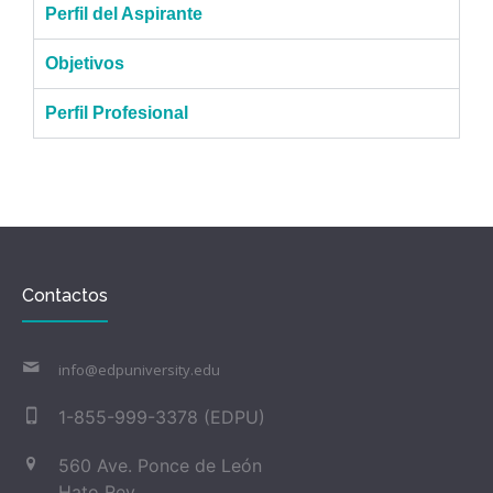
Perfil del Aspirante
Objetivos
Perfil Profesional
Contactos
info@edpuniversity.edu
1-855-999-3378 (EDPU)
560 Ave. Ponce de León
Hato Rey