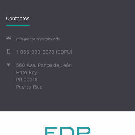
Contactos
info@edpuniversity.edu
1-855-999-3378 (EDPU)
560 Ave. Ponce de León
Hato Rey
PR 00918
Puerto Rico