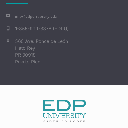
info@edpuniversity.edu
1-855-999-3378 (EDPU)
560 Ave. Ponce de León
Hato Rey
PR 00918
Puerto Rico