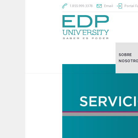
1.855.999.3378
Email
Portal F
SOBRE
NOSOTR