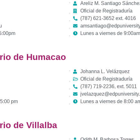
Areliz M. Santiago Sánche
Oficial de Registraduría
(787) 621-3652 ext. 4016
u
amsantiago@edpuniversit
 5:00pm
Lunes a viernes de 9:00a
ario de Humacao
Johanna L. Velázquez
Oficial de Registraduría
(787) 719-2236, ext. 5011
jvelazquez@edpuniversity
 5:00 pm
Lunes a viernes de 8:00 a
io de Villalba
Odith M. Barbosa Torres