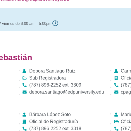
y
/ viernes de 8:00 am – 5:00pm
ebastián
Debora Santiago Ruiz
Carm
Sub Registradora
Ofici
(787) 896-2252 ext. 3309
(787
debora.santiago@edpuniversity.edu
cpag
Bárbara López Soto
Mari
Oficial de Registraduría
Ofici
(787) 896-2252 ext. 3318
(787