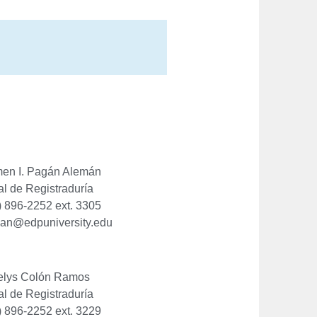
en I. Pagán Alemán
al de Registraduría
) 896-2252 ext. 3305
an@edpuniversity.edu
elys Colón Ramos
al de Registraduría
) 896-2252 ext. 3229