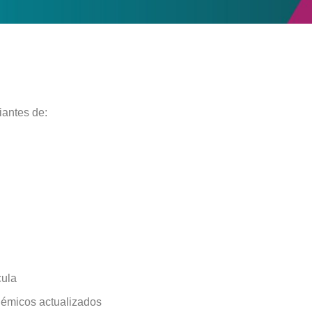
iantes de:
cula
démicos actualizados