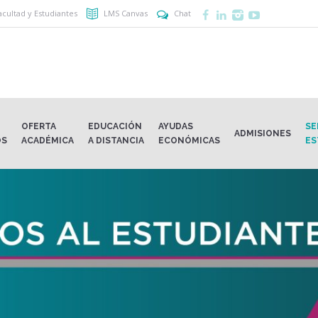
acultad y Estudiantes
LMS Canvas
Chat
OFERTA
EDUCACIÓN
AYUDAS
SE
ADMISIONES
OS
ACADÉMICA
A DISTANCIA
ECONÓMICAS
ES