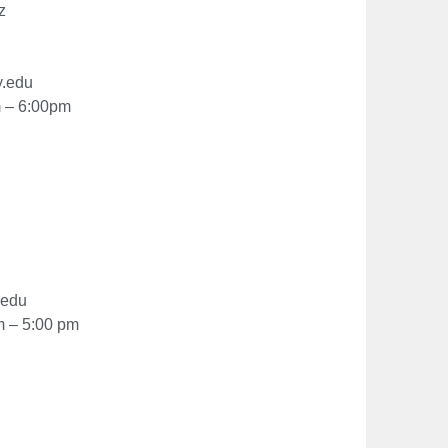
z
y.edu
m – 6:00pm
.edu
m – 5:00 pm