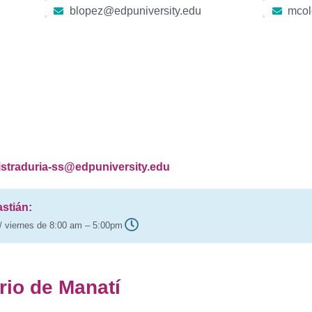
blopez@edpuniversity.edu
mcol
gistraduria-ss@edpuniversity.edu
stián:
/ viernes de 8:00 am – 5:00pm
rio de Manatí