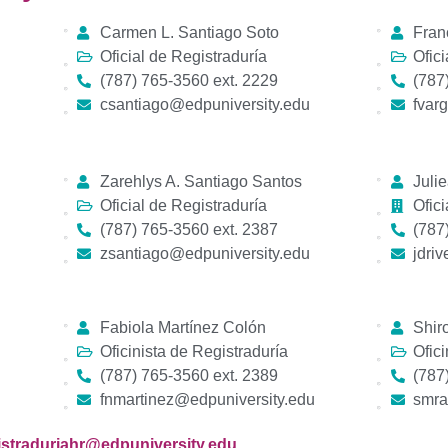
Carmen L. Santiago Soto
Fran
Oficial de Registraduría
Ofici
(787) 765-3560 ext. 2229
(787
csantiago@edpuniversity.edu
fvar
Zarehlys A. Santiago Santos
Juli
Oficial de Registraduría
Ofici
(787) 765-3560 ext. 2387
(787
zsantiago@edpuniversity.edu
jdri
Fabiola Martínez Colón
Shir
Oficinista de Registraduría
Ofici
(787) 765-3560 ext. 2389
(787
fnmartinez@edpuniversity.edu
smra
gistraduriahr@edpuniversity.edu