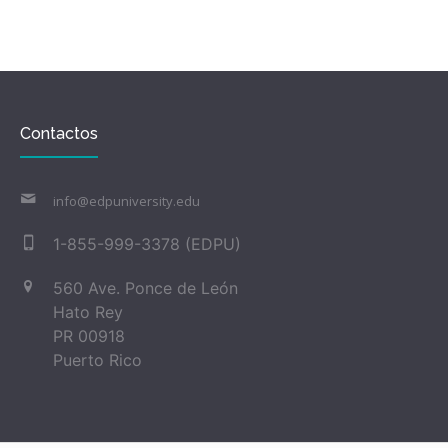
Contactos
info@edpuniversity.edu
1-855-999-3378 (EDPU)
560 Ave. Ponce de León
Hato Rey
PR 00918
Puerto Rico