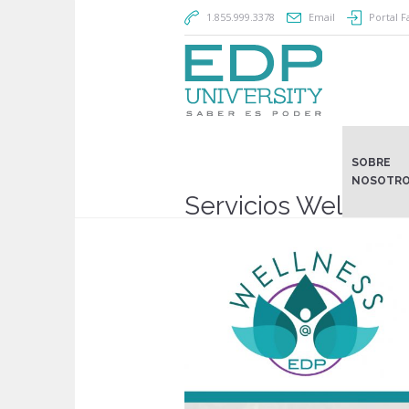
1.855.999.3378
Email
Portal F
SOBRE
NOSOTR
Servicios Wellnes