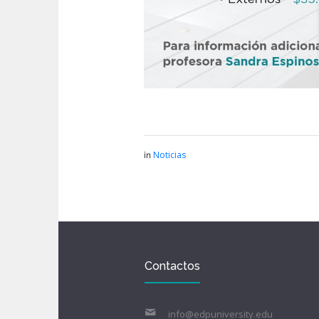
Noticias
in
Contactos
info@edpuniversity.edu