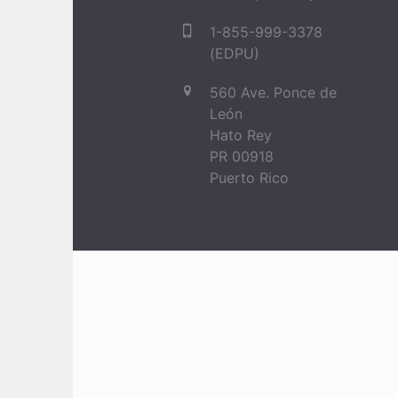
1-855-999-3378
(EDPU)
560 Ave. Ponce de
León
Hato Rey
PR 00918
Puerto Rico