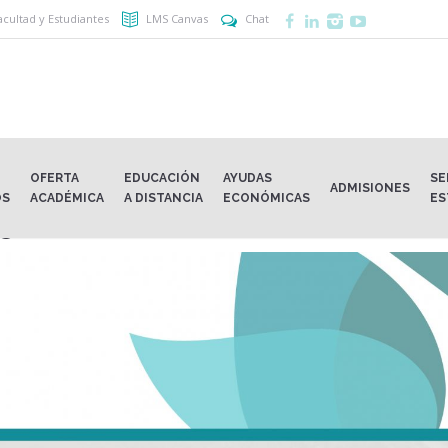
acultad y Estudiantes
LMS Canvas
Chat
OFERTA
EDUCACIÓN
AYUDAS
SE
ADMISIONES
OS
ACADÉMICA
A DISTANCIA
ECONÓMICAS
ES
s@EDP