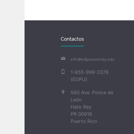
Contactos
info@edpuniversity.edu
1-855-999-3378
(EDPU)
560 Ave. Ponce de
León
Hato Rey
PR 00918
Puerto Rico