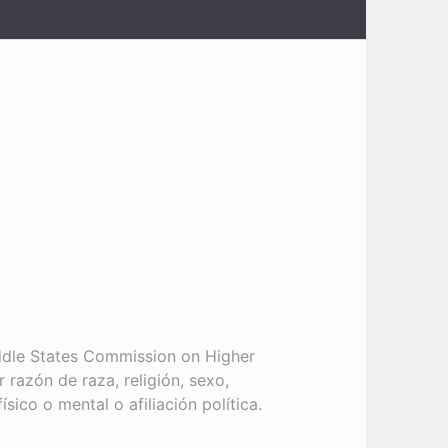
iddle States Commission on Higher
razón de raza, religión, sexo,
ico o mental o afiliación política.