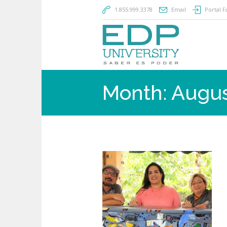
1.855.999.3378
Email
Portal F
Month:
Augus