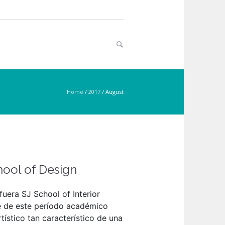
Home
/
2017
/
August
ool of Design
fuera SJ School of Interior
e de este período académico
tístico tan característico de una