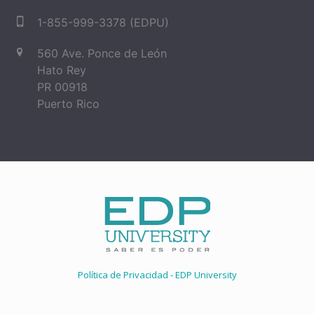
1-855-999-3378 (EDPU)
560 Ave. Ponce de León
Hato Rey
PR 00918
Puerto Rico
Política de Privacidad - EDP University