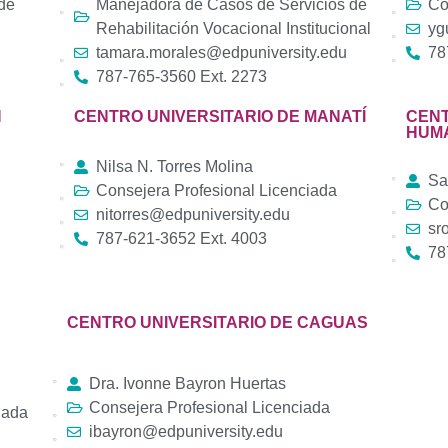
 de
Manejadora de Casos de Servicios de
Co
Rehabilitación Vocacional Institucional
yg
tamara.morales@edpuniversity.edu
78
787-765-3560 Ext. 2273
N
CENTRO UNIVERSITARIO DE MANATÍ
CENT
HUM
Nilsa N. Torres Molina
Sa
Consejera Profesional Licenciada
Co
nitorres@edpuniversity.edu
sr
787-621-3652 Ext. 4003
78
CENTRO UNIVERSITARIO DE CAGUAS
Dra. Ivonne Bayron Huertas
Consejera Profesional Licenciada
iada
ibayron@edpuniversity.edu