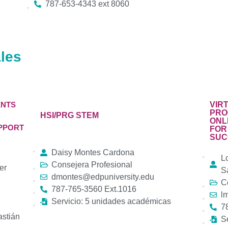
787-653-4343 ext 8060
les
ENTS
VIR
PRO
HSI/PRG STEM
ONL
PPORT
FOR
SUC
Daisy Montes Cardona
L
Consejera Profesional
er
S
dmontes@edpuniversity.edu
C
787-765-3560 Ext.1016
l
Servicio: 5 unidades académicas
7
astián
S