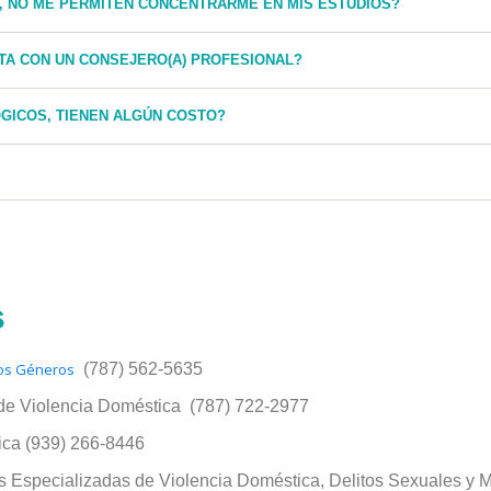
, NO ME PERMITEN CONCENTRARME EN MIS ESTUDIOS?
TA CON UN CONSEJERO(A) PROFESIONAL?
GICOS, TIENEN ALGÚN COSTO?
s
 los Géneros
(787) 562-5635
 de Violencia Doméstica (787) 722-2977
ica (939) 266-8446
 Especializadas de Violencia Doméstica, Delitos Sexuales y M