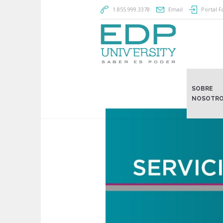
1.855.999.3378
Email
Portal F
SOBRE
NOSOTR