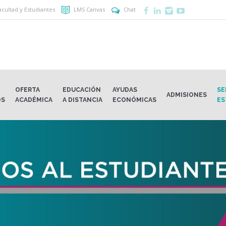
acultad y Estudiantes
LMS Canvas
Chat
OFERTA
EDUCACIÓN
AYUDAS
SE
ADMISIONES
OS
ACADÉMICA
A DISTANCIA
ECONÓMICAS
ES