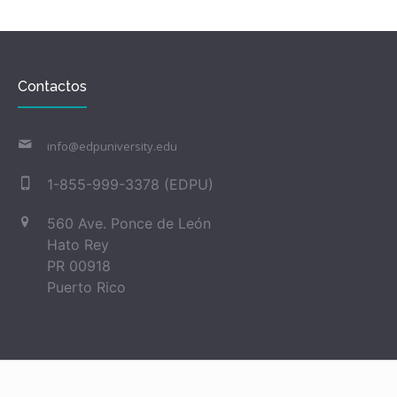
Contactos
info@edpuniversity.edu
1-855-999-3378 (EDPU)
560 Ave. Ponce de León
Hato Rey
PR 00918
Puerto Rico