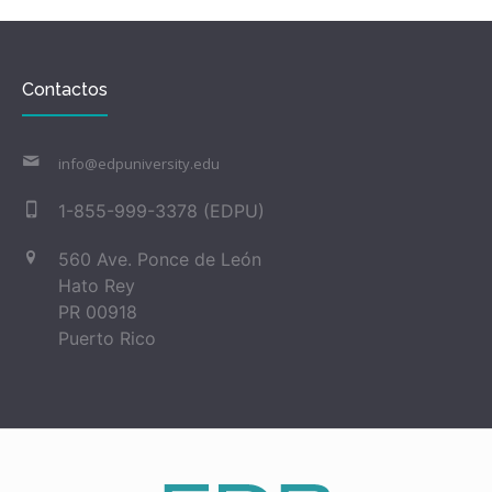
Contactos
info@edpuniversity.edu
1-855-999-3378 (EDPU)
560 Ave. Ponce de León
Hato Rey
PR 00918
Puerto Rico