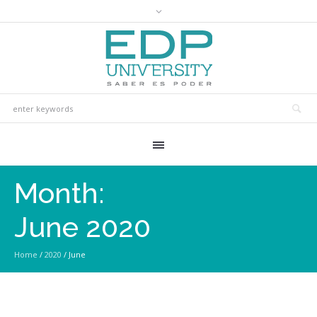
Month:
June 2020
Home
/
2020
/
June