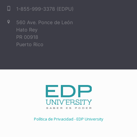
1-855-999-3378 (EDPU)
560 Ave. Ponce de León
Hato Rey
PR 00918
Puerto Rico
Política de Privacidad - EDP University