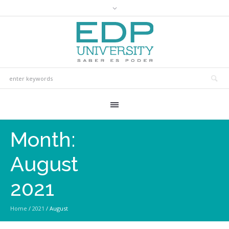
Month:
August
2021
Home
/
2021
/
August