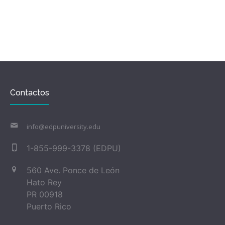
Contactos
info@edpuniversity.edu
1-855-999-3378 (EDPU)
560 Ave. Ponce de León
Hato Rey
PR 00918
Puerto Rico