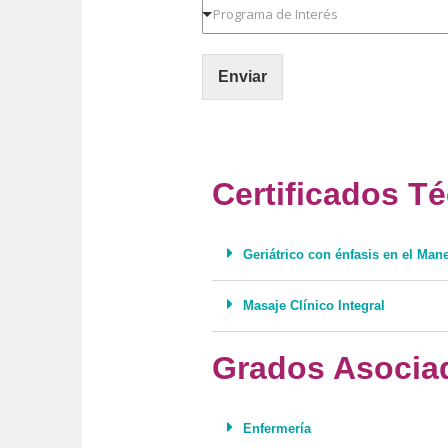
P
i
n
e
r
l
o
l
o
*
*
l
g
i
Enviar
r
d
a
o
m
s
a
*
d
e
Certificados T
I
n
t
Geriátrico con énfasis en el Ma
e
r
é
Masaje Clínico Integral
s
*
Grados Asocia
Enfermería