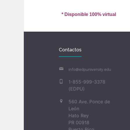
* Disponible 100% virtual
Contactos
info@edpuniversity.edu
1-855-999-3378
(EDPU)
560 Ave. Ponce de
León
Hato Rey
PR 00918
Puerto Rico