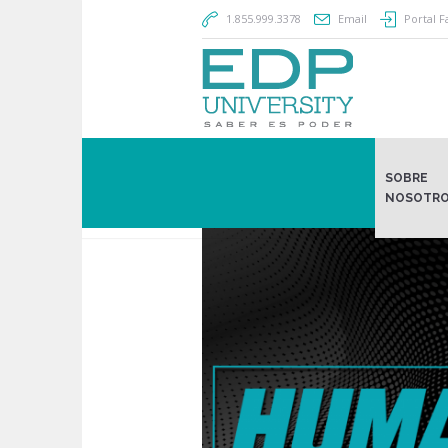
1.855.999.3378
Email
Portal F
SOBRE
NOSOTR