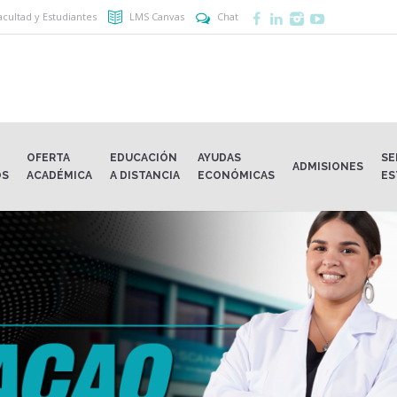
acultad y Estudiantes
LMS Canvas
Chat
OFERTA
EDUCACIÓN
AYUDAS
SE
ADMISIONES
OS
ACADÉMICA
A DISTANCIA
ECONÓMICAS
ES