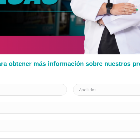
ara obtener más información sobre nuestros p
L
a
s
t