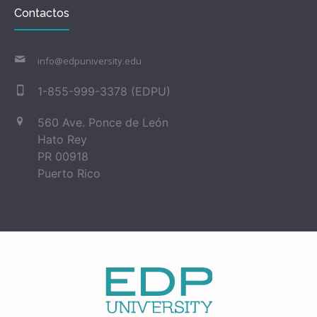
Contactos
info@edpuniversity.edu
1-855-999-3378 (EDPU)
560 Ave. Ponce de León
Hato Rey
PR 00918
Puerto Rico