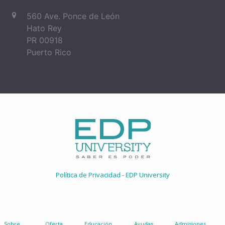
560 Ave. Ponce de León
Hato Rey
PR 00918
Puerto Rico
Política de Privacidad - EDP University
Sobre
Oferta
Educación
Ayudas
Admisiones