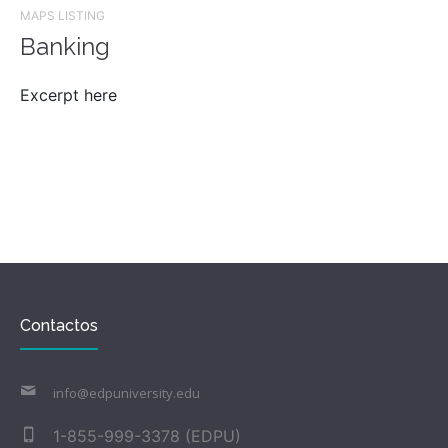
MAPS LISTING
Banking
Excerpt here
Contactos
info@edpuniversity.edu
1-855-999-3378 (EDPU)