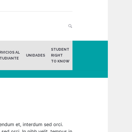
STUDENT
RVICIOS AL
Home
/
Pharmacies & Drug Stores
UNIDADES
RIGHT
TUDIANTE
TO KNOW
bendum et, interdum sed orci.
sed orci. In nibh velit, tempus in