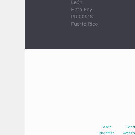
León
Hato Rey
PR 00918
Puerto Rico
Sobre
Ofer
Nosotros
Académ