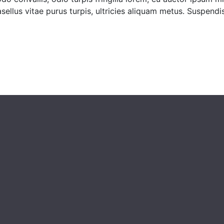
asellus vitae purus turpis, ultricies aliquam metus. Suspendi