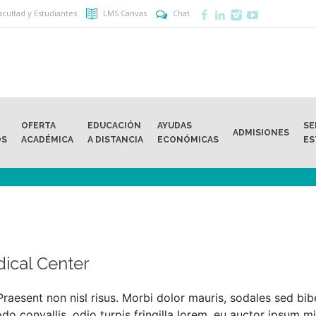
acultad y Estudiantes
LMS Canvas
Chat
armacies &
OFERTA
EDUCACIÓN
AYUDAS
SE
ADMISIONES
OS
ACADÉMICA
A DISTANCIA
ECONÓMICAS
ES
dical Center
raesent non nisl risus. Morbi dolor mauris, sodales sed bi
 convallis, odio turpis fringilla lorem, eu auctor ipsum mi 