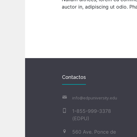
auctor in, adipiscing ut odio. Ph
Contactos
info@edpuniversity.edu
1-855-999-3378
(EDPU)
560 Ave. Ponce de