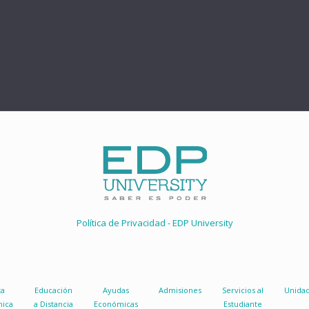
Política de Privacidad - EDP University
ta
Educación
Ayudas
Admisiones
Servicios al
Unida
ica
a Distancia
Económicas
Estudiante