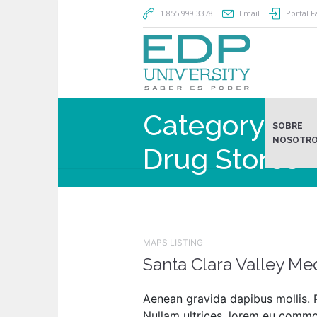
1.855.999.3378
Email
Portal F
Category:
Ph
SOBRE
NOSOTR
Drug Stores
MAPS LISTING
Santa Clara Valley Me
Aenean gravida dapibus mollis. P
Nullam ultrices, lorem eu commodo